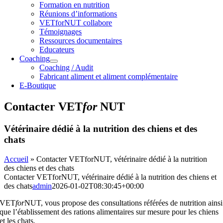
Formation en nutrition
Réunions d’informations
VETforNUT collabore
Témoignages
Ressources documentaires
Educateurs
Coaching
Coaching / Audit
Fabricant aliment et aliment complémentaire
E-Boutique
Contacter VET
for
NUT
Vétérinaire dédié à la nutrition des chiens et des
chats
Accueil
»
Contacter VETforNUT, vétérinaire dédié à la nutrition
des chiens et des chats
Contacter VETforNUT, vétérinaire dédié à la nutrition des chiens et
des chats
admin
2026-01-02T08:30:45+00:00
VET
for
NUT, vous propose des consultations référées de nutrition ainsi
que l’établissement des rations alimentaires sur mesure pour les chiens
et les chats.