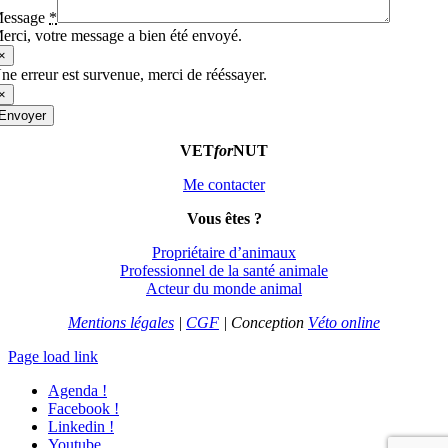
essage
*
erci, votre message a bien été envoyé.
×
ne erreur est survenue, merci de rééssayer.
×
Envoyer
VET
for
NUT
Me contacter
Vous êtes
?
Propriétaire d’animaux
Professionnel de la santé animale
Acteur du monde animal
Mentions légales
|
CGF
| Conception
Véto online
Page load link
Agenda !
Facebook !
Linkedin !
Youtube