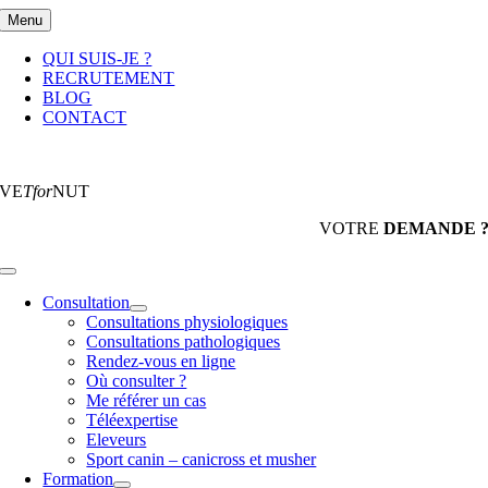
Passer
Menu
au
contenu
QUI SUIS-JE ?
RECRUTEMENT
BLOG
CONTACT
VE
Tfor
NUT
VOTRE
DEMANDE 
Toggle
Navigation
Consultation
Consultations physiologiques
Consultations pathologiques
Rendez-vous en ligne
Où consulter ?
Me référer un cas
Téléexpertise
Eleveurs
Sport canin – canicross et musher
Formation