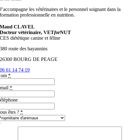
J’accompagne les vétérinaires et le personnel soignant dans la
formation professionnelle en nutrition.
Maud CLAVEL
Docteur vétérinaire, VET
for
NUT
CES diététique canine et féline
380 route des bayannins
26300 BOURG DE PEAGE
06 61 14 74 19
Nom
*
mail
*
éléphone
ous êtes ?
*