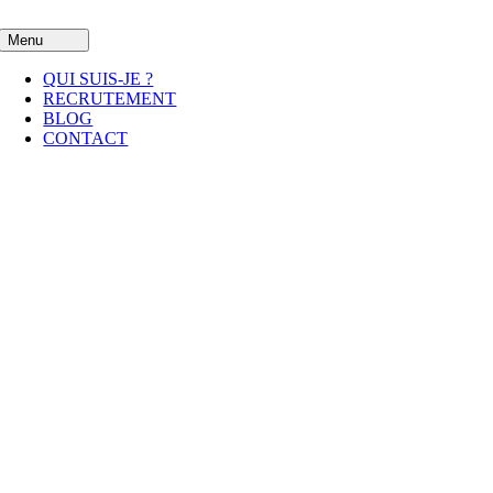
Passer
au
Menu
contenu
QUI SUIS-JE ?
RECRUTEMENT
BLOG
CONTACT