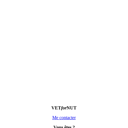
VET
for
NUT
Me contacter
Vous êtes
?