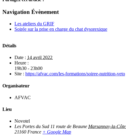
Facebook
X
LinkedIn
WhatsApp
Tumblr
Pinterest
Email
Navigation Évènement
Les ateliers du GRIF
Soirée sur la prise en charge du chat dysorexique
Détails
Date :
14 avril 2022
Heure :
19h30 - 23h00
Site :
https://afvac.com/les-formations/soiree-nutrition-veto
Organisateur
AFVAC
Lieu
Novotel
Les Portes du Sud 11 route de Beaune
Marsannay-la-Côte
21160
France
+ Google Map