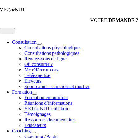
VE
Tfor
NUT
VOTRE
DEMANDE 
Toggle
Navigation
Consultation
Consultations physiologiques
Consultations pathologiques
Rendez-vous en ligne
Où consulter ?
Me référer un cas
Téléexpertise
Eleveurs
Sport canin – canicross et musher
Formation
Formation en nutrition
Réunions d’informations
VETforNUT collabore
Témoignages
Ressources documentaires
Educateurs
Coaching
Coaching / Audit