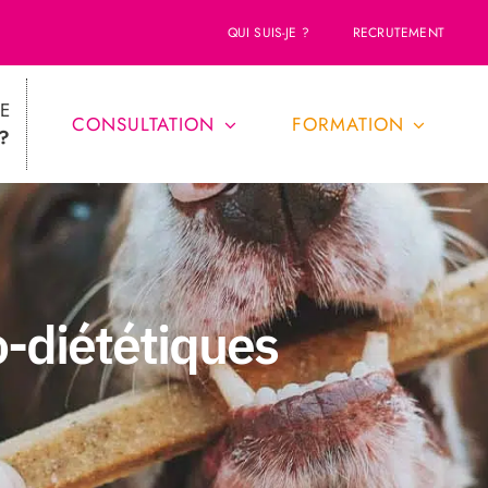
QUI SUIS-JE ?
RECRUTEMENT
E
CONSULTATION
FORMATION
?
o-diététiques