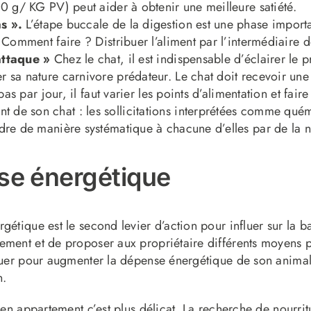
00 g/ KG PV) peut aider à obtenir une meilleure satiété.
s ».
L’étape buccale de la digestion est une phase importa
. Comment faire ? Distribuer l’aliment par l’intermédiaire
attaque »
Chez le chat, il est indispensable d’éclairer le pr
 sa nature carnivore prédateur. Le chat doit recevoir une 
pas par jour, il faut varier les points d’alimentation et fair
 de son chat : les sollicitations interprétées comme qué
re de manière systématique à chacune d’elles par de la nourr
nse énergétique
gétique est le second levier d’action pour influer sur la b
ement et de proposer aux propriétaire différents moyens p
quer pour augmenter la dépense énergétique de son animal :
n.
 en appartement c’est plus délicat. La recherche de nourri